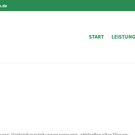
n.de
START
LEISTUN