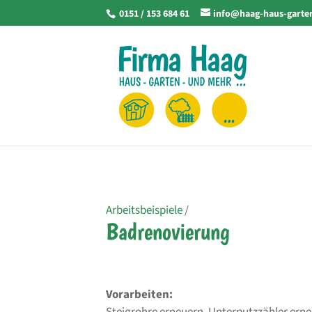
0151 / 153 684 61
info@haag-haus-garte
Arbeitsbeispiele
/
Badrenovierung
Vorarbeiten: