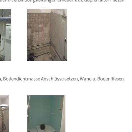
uern, Verbindungsleitungen erneuern, abklopfen alter Fliesen:
, Bodendichtmasse Anschlüsse setzen, Wand u. Bodenfliesen